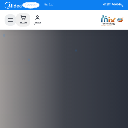
01211170601
نبذة عنا
حسابي
السلة