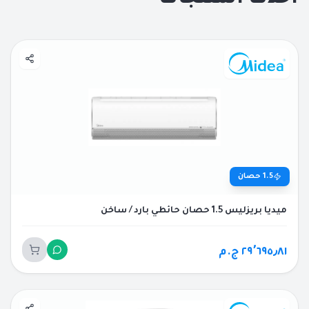
1.5
حصان
ميديا بريزليس 1.5 حصان حائطي بارد / ساخن
٢٩٬٦٩٥٫٨١ ج.م