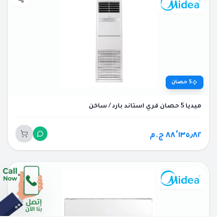
5
حصان
ميديا 5 حصان فري استاند بارد / ساخن
٨٨٬١٣٥٫٨٢ ج.م