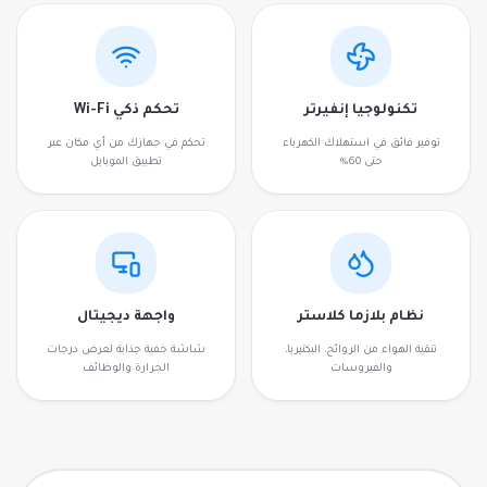
تكنولوجيا إنفيرتر
تحكم ذكي Wi-Fi
توفير فائق في استهلاك الكهرباء
تحكم في جهازك من أي مكان عبر
حتى 60%
تطبيق الموبايل
نظام بلازما كلاستر
واجهة ديجيتال
تنقية الهواء من الروائح، البكتيريا،
شاشة خفية جذابة لعرض درجات
والفيروسات
الحرارة والوظائف