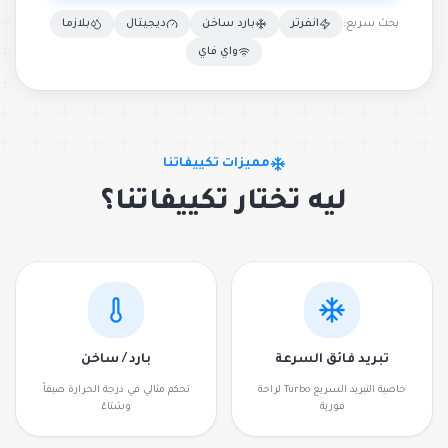
بحث سريع:
انفرتر
بارد ساخن
ديجيتال
بلازما
واي فاي
مميزات تكييفاتنا
ليه تختار تكييفاتنا؟
تبريد فائق السرعة
بارد / ساخن
خاصية التبريد السريع Turbo لراحة
تحكم مثالي في درجة الحرارة صيفاً
فورية
وشتاءً