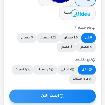
ميديا
كام حصان؟
الكل
1.5 حصان
2.25 حصان
3 حصان
4 حصان
5 حصان
نوع التكييف
الكل
حائطي
كونسيلد
كاسيت
فري ستاند
ابحث الآن